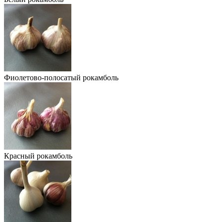
Фиолетово-полосатый рокамболь
Красный рокамболь