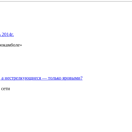
 2014г.
рокамболе»
, а нестрелкующиеся — только яровыми?
 сети